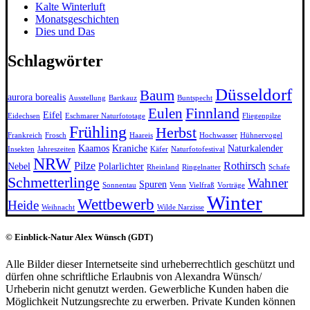
Kalte Winterluft
Monatsgeschichten
Dies und Das
Schlagwörter
Düsseldorf
Baum
aurora borealis
Ausstellung
Bartkauz
Buntspecht
Finnland
Eulen
Eifel
Eidechsen
Eschmarer Naturfototage
Fliegenpilze
Frühling
Herbst
Frankreich
Frosch
Haareis
Hochwasser
Hühnervogel
Kaamos
Kraniche
Naturkalender
Insekten
Jahreszeiten
Käfer
Naturfotofestival
NRW
Pilze
Rothirsch
Nebel
Polarlichter
Rheinland
Ringelnatter
Schafe
Schmetterlinge
Wahner
Spuren
Sonnentau
Venn
Vielfraß
Vorträge
Winter
Wettbewerb
Heide
Weihnacht
Wilde Narzisse
© Einblick-Natur Alex Wünsch (GDT)
Alle Bilder dieser Internetseite sind urheberrechtlich geschützt und
dürfen ohne schriftliche Erlaubnis von Alexandra Wünsch/
Urheberin nicht genutzt werden. Gewerbliche Kunden haben die
Möglichkeit Nutzungsrechte zu erwerben. Private Kunden können