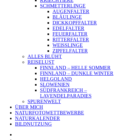
KRIECHTIERE
SCHMETTERLINGE
AUGENFALTER
BLÄULINGE
DICKKOPFFALTER
EDELFALTER
FEUERFALTER
RITTERFALTER
WEISSLINGE
ZIPFELFALTER
ALLES BLÜHT
REISELUST
FINNLAND – HELLE SOMMER
FINNLAND – DUNKLE WINTER
HELGOLAND
SLOWENIEN
SÜDFRANKREICH –
LAVENDELPARADIES
SPURENWELT
ÜBER MICH
NATURFOTOWETTBEWERBE
NATURKALENDER
BILDNUTZUNG