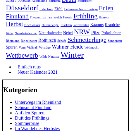
aurora borealis
Ausstellung
Bartkauz
Buntspecht
Düsseldorf
Eulen
Eifel
Eidechsen
Eschmarer Naturfototage
Frühling
Finnland
Fliegenpilze
Frankreich
Frosch
Haareis
Herbst
Kaamos
Kraniche
Hochwasser
Hühnervogel
Insekten
Jahreszeiten
NRW
Pilze
Naturkalender
Nebel
Polarlichter
Käfer
Naturfotofestival
Schmetterlinge
Rothirsch
Rheinland
Ringelnatter
Schafe
Sonnentau
Wahner Heide
Spuren
Venn
Vielfraß
Vorträge
Weihnacht
Winter
Wettbewerb
Wilde Narzisse
Einfach raus
Neuer Kalender 2021
Kategorien
Unterwegs im Rheinland
Sehnsucht Finnland
Auf den Spuren
Duft des Frühlings
Sommerbrise
Im Wandel des Herbstes