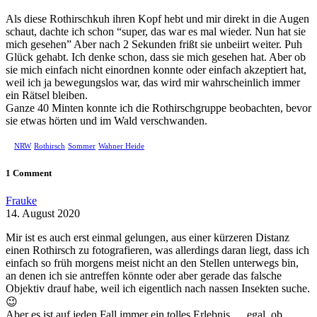
Als diese Rothirschkuh ihren Kopf hebt und mir direkt in die Augen
schaut, dachte ich schon “super, das war es mal wieder. Nun hat sie
mich gesehen” Aber nach 2 Sekunden frißt sie unbeiirt weiter. Puh
Glück gehabt. Ich denke schon, dass sie mich gesehen hat. Aber ob
sie mich einfach nicht einordnen konnte oder einfach akzeptiert hat,
weil ich ja bewegungslos war, das wird mir wahrscheinlich immer
ein Rätsel bleiben.
Ganze 40 Minten konnte ich die Rothirschgruppe beobachten, bevor
sie etwas hörten und im Wald verschwanden.
NRW
Rothirsch
Sommer
Wahner Heide
1 Comment
Frauke
14. August 2020
Mir ist es auch erst einmal gelungen, aus einer kürzeren Distanz
einen Rothirsch zu fotografieren, was allerdings daran liegt, dass ich
einfach so früh morgens meist nicht an den Stellen unterwegs bin,
an denen ich sie antreffen könnte oder aber gerade das falsche
Objektiv drauf habe, weil ich eigentlich nach nassen Insekten suche.
😉
Aber es ist auf jeden Fall immer ein tolles Erlebnis … egal, ob