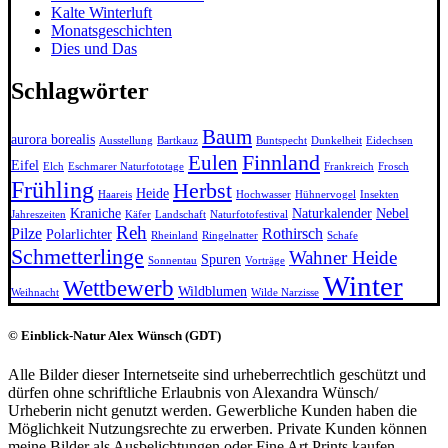
Kalte Winterluft
Monatsgeschichten
Dies und Das
Schlagwörter
Baum
aurora borealis
Ausstellung
Bartkauz
Buntspecht
Dunkelheit
Eidechsen
Finnland
Eulen
Eifel
Elch
Eschmarer Naturfototage
Frankreich
Frosch
Frühling
Herbst
Heide
Haareis
Hochwasser
Hühnervogel
Insekten
Kraniche
Naturkalender
Nebel
Jahreszeiten
Käfer
Landschaft
Naturfotofestival
Reh
Pilze
Rothirsch
Polarlichter
Rheinland
Ringelnatter
Schafe
Schmetterlinge
Wahner Heide
Spuren
Sonnentau
Vorträge
Winter
Wettbewerb
Wildblumen
Weihnacht
Wilde Narzisse
© Einblick-Natur Alex Wünsch (GDT)
Alle Bilder dieser Internetseite sind urheberrechtlich geschützt und
dürfen ohne schriftliche Erlaubnis von Alexandra Wünsch/
Urheberin nicht genutzt werden. Gewerbliche Kunden haben die
Möglichkeit Nutzungsrechte zu erwerben. Private Kunden können
meine Bilder als Ausbelichtungen oder Fine Art Prints kaufen.