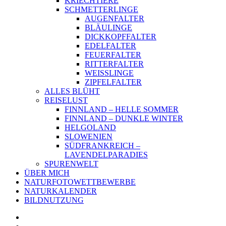
KRIECHTIERE
SCHMETTERLINGE
AUGENFALTER
BLÄULINGE
DICKKOPFFALTER
EDELFALTER
FEUERFALTER
RITTERFALTER
WEISSLINGE
ZIPFELFALTER
ALLES BLÜHT
REISELUST
FINNLAND – HELLE SOMMER
FINNLAND – DUNKLE WINTER
HELGOLAND
SLOWENIEN
SÜDFRANKREICH –
LAVENDELPARADIES
SPURENWELT
ÜBER MICH
NATURFOTOWETTBEWERBE
NATURKALENDER
BILDNUTZUNG