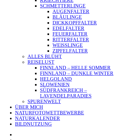
KRIECHTIERE
SCHMETTERLINGE
AUGENFALTER
BLÄULINGE
DICKKOPFFALTER
EDELFALTER
FEUERFALTER
RITTERFALTER
WEISSLINGE
ZIPFELFALTER
ALLES BLÜHT
REISELUST
FINNLAND – HELLE SOMMER
FINNLAND – DUNKLE WINTER
HELGOLAND
SLOWENIEN
SÜDFRANKREICH –
LAVENDELPARADIES
SPURENWELT
ÜBER MICH
NATURFOTOWETTBEWERBE
NATURKALENDER
BILDNUTZUNG