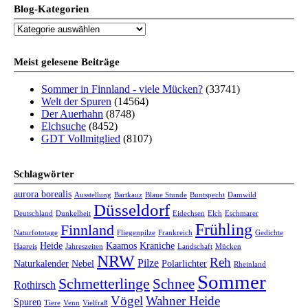
Blog-Kategorien
Blog-
Kategorien
Meist gelesene Beiträge
Sommer in Finnland - viele Mücken?
(33741)
Welt der Spuren
(14564)
Der Auerhahn
(8748)
Elchsuche
(8452)
GDT Vollmitglied
(8107)
Schlagwörter
aurora borealis
Ausstellung
Bartkauz
Blaue Stunde
Buntspecht
Damwild
Düsseldorf
Deutschland
Dunkelheit
Eidechsen
Elch
Eschmarer
Frühling
Finnland
Naturfototage
Fliegenpilze
Frankreich
Gedichte
Heide
Kaamos
Kraniche
Haareis
Jahreszeiten
Landschaft
Mücken
NRW
Reh
Pilze
Naturkalender
Nebel
Polarlichter
Rheinland
Sommer
Schmetterlinge
Schnee
Rothirsch
Vögel
Wahner Heide
Spuren
Tiere
Venn
Vielfraß