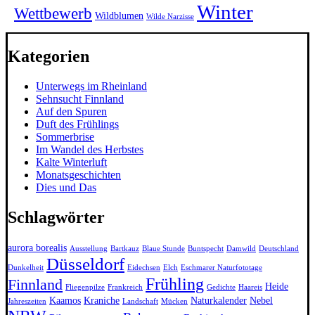
Winter
Wettbewerb
Wildblumen
Wilde Narzisse
Kategorien
Unterwegs im Rheinland
Sehnsucht Finnland
Auf den Spuren
Duft des Frühlings
Sommerbrise
Im Wandel des Herbstes
Kalte Winterluft
Monatsgeschichten
Dies und Das
Schlagwörter
aurora borealis
Ausstellung
Bartkauz
Blaue Stunde
Buntspecht
Damwild
Deutschland
Düsseldorf
Dunkelheit
Eidechsen
Elch
Eschmarer Naturfototage
Frühling
Finnland
Heide
Fliegenpilze
Frankreich
Gedichte
Haareis
Kaamos
Kraniche
Naturkalender
Nebel
Jahreszeiten
Landschaft
Mücken